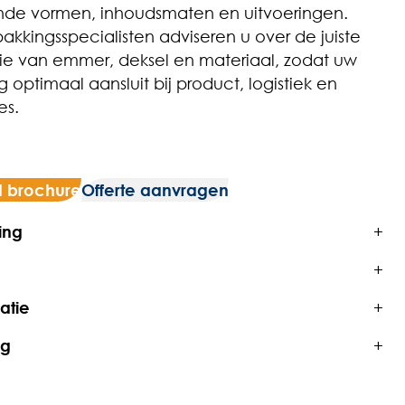
ende vormen, inhoudsmaten en uitvoeringen.
akkingsspecialisten adviseren u over de juiste
e van emmer, deksel en materiaal, zodat uw
 optimaal aansluit bij product, logistiek en
es.
 brochure
Offerte aanvragen
ing
+
+
atie
+
ng
+