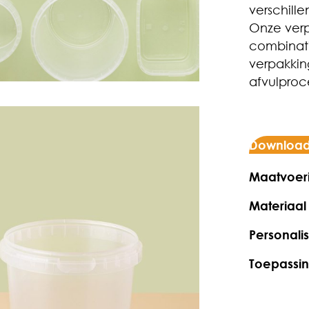
verschill
Onze verp
combinati
verpakking
afvulproc
Download
Maatvoer
Materiaal
Personalis
Toepassi