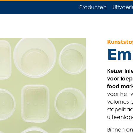
Producten
Uitvoer
Kunststo
Em
Keizer Int
voor toep
food mark
voor het 
volumes p
stapelbaar
uiteenlop
Binnen on